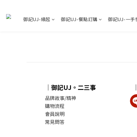
御記UJ-緣起
御記UJ-餐點訂購
御記UJ-一手
｜御記UJ。二三事
品牌故事/精神
購物流程
會員說明
常見問答