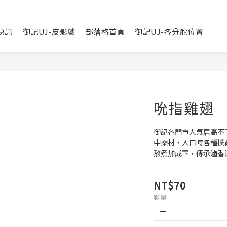
快訊
御記UJ-皮影戲
部落格首頁
御記UJ-各分舵位置
吮指雞翅
御記各門市人氣居高不
中藥材，入口時各種撲
熬煮加成下，傳承滷香
NT$70
數量