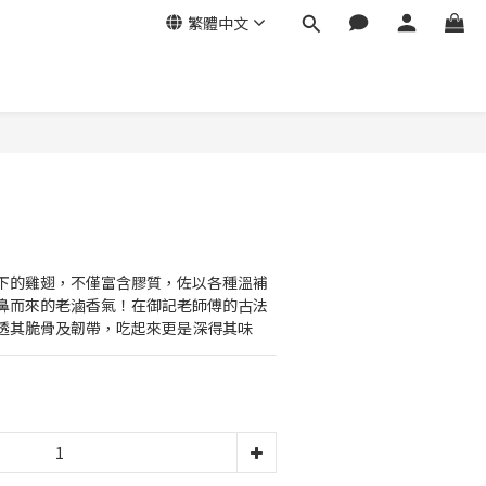
繁體中文
立即購買
下的雞翅，不僅富含膠質，佐以各種溫補
鼻而來的老滷香氣！在御記老師傅的古法
透其脆骨及韌帶，吃起來更是深得其味