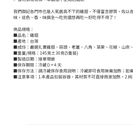
我們御記各門市也是人氣居高不下的雞翅，不僅富含膠質，佐以各種
味。這色、香、味俱全～吃完還想再吃～好吃得不得了！
商品規格：
■品名：雞翅
■產地：台灣
■成份：嚴選扎實雞翅、蒜頭、老薑、八角、草果、花椒、山奈
■重量/規格：145克±30克(5隻裝)
■製造日期：接單現做
■保存期限：冷藏Ｄ+４天
■保存方法：請冷藏保存食用說明：冷藏即可食用無需加熱；如
■注意事項：1.本產品包裝容器，其材質不可直接微波加熱。2.