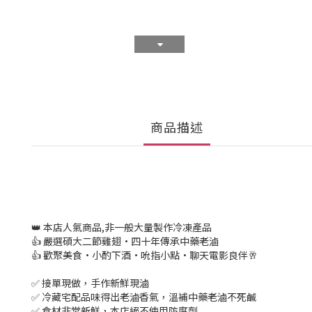
商品描述
👑 本店人氣商品,非一般大量製作冷凍產品
👍 嚴選碩大二節雞翅•四十年傳承中藥老滷
👍 歡聚美食•小酌下酒•吮指小點•聊天電影良伴🥂
✅ 接單現做，手作新鮮現滷
✅ 冷藏宅配品味得出老滷香氣，溫補中藥老滷不死鹹
✅ 食材非常新鮮，本店絕不使用防腐劑