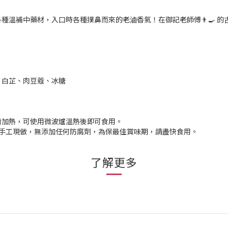
溫補中藥材，入口時各種撲鼻而來的老滷香氣！在御記老師傅👨‍🍳 
、白芷、肉豆蔻、冰糖
需加熱，可使用微波爐溫熱後即可食用。
純手工現做，無添加任何防腐劑，為保最佳賞味期，請盡快食用。
了解更多