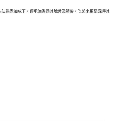
的古法熬煮加成下，傳承滷香透其脆骨及韌帶，吃起來更是深得其