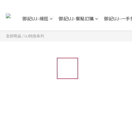
御記UJ-緣起
御記UJ-餐點訂購
御記UJ-一手
全部商品
/
UJ吮指系列