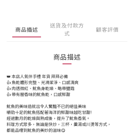
送貨及付款方
商品描述
顧客評價
式
商品描述
👑 本店人氣伴手禮 年貨 拜拜必備
👍 魚乾體形完整、光滑潔淨、口感清爽
👍 肉透微紅、魷魚身乾燥、略帶鹽霜
👍 帶有腥香味的魷魚乾，口感鮮甜
魷魚的美味造就出令人驚豔不已的絕佳美味
嚼勁十足的魷魚搭配著海洋的鮮甜味越吃甘甜!
經過數月的乾燥與熟成後，提升了魷魚香氣。
料理方式眾多，無論是快炒，三杯，羹湯或川燙等方式，
都能品嚐到魷魚的美妙的滋味😋