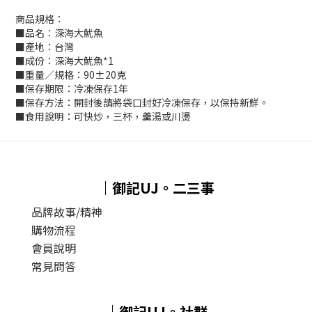
商品規格：
■品名：深海大魷魚
■產地：台灣
■成份：深海大魷魚*1
■重量／規格：90±20克
■保存期限：冷凍保存1年
■保存方法：開封後請將袋口封好冷凍保存，以保持新鮮。
■食用說明：可快炒，三杯，羹湯或川燙
｜御記UJ。二三事
品牌故事/精神
購物流程
會員說明
常見問答
｜御記UJ。社群