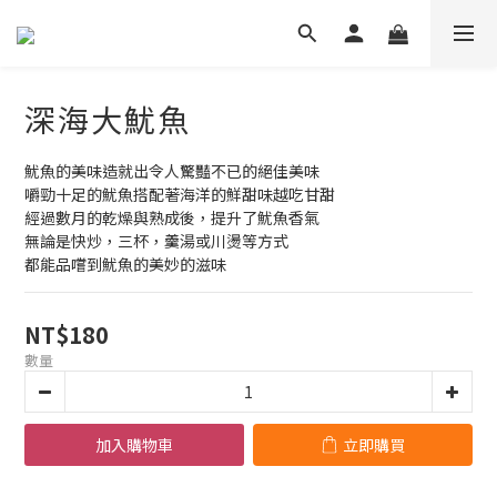
深海大魷魚
魷魚的美味造就出令人驚豔不已的絕佳美味
嚼勁十足的魷魚搭配著海洋的鮮甜味越吃甘甜
經過數月的乾燥與熟成後，提升了魷魚香氣
無論是快炒，三杯，羹湯或川燙等方式
都能品嚐到魷魚的美妙的滋味
NT$180
數量
加入購物車
立即購買