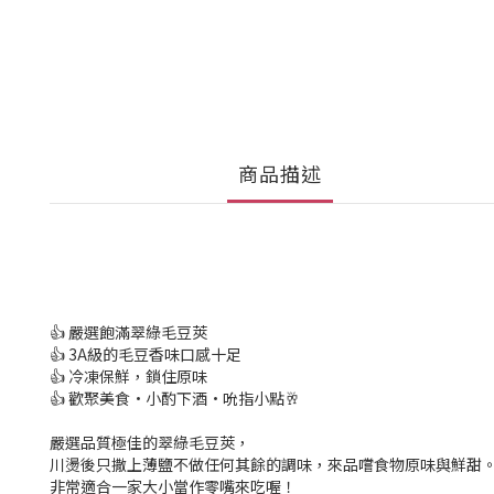
商品描述
👍 嚴選飽滿翠綠毛豆莢
👍 3A級的毛豆香味口感十足
👍 冷凍保鮮，鎖住原味
👍 歡聚美食•小酌下酒•吮指小點🥂
嚴選品質極佳的翠綠毛豆莢，
川燙後只撒上薄鹽不做任何其餘的調味，來品嚐食物原味與鮮甜
非常適合一家大小當作零嘴來吃喔！