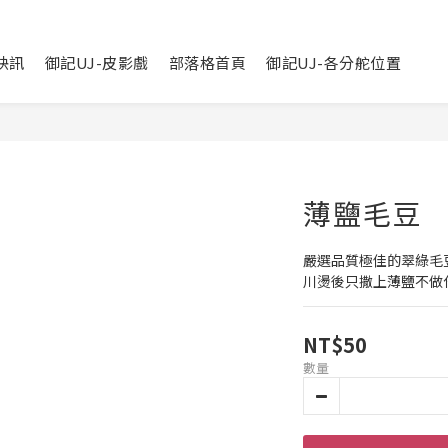
快訊
御記UJ-皮影戲
部落格首頁
御記UJ-各分舵位置
薄鹽毛豆
嚴選品質極佳的翠綠毛
川燙後只撒上薄鹽不做
NT$50
數量