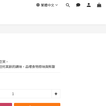
繁體中文
立即購買
豆莢，
任何其餘的調味，品嚐食物原味與鮮甜