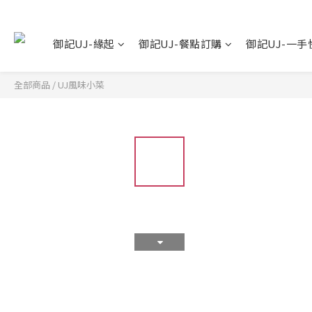
御記UJ-緣起
御記UJ-餐點訂購
御記UJ-一手
全部商品
/
UJ風味小菜