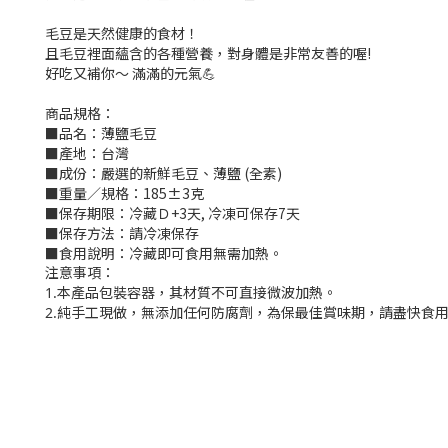
毛豆是天然健康的食材！
且毛豆裡面蘊含的各種營養，對身體是非常友善的喔!
好吃又補你～ 滿滿的元氣💪
商品規格：
■品名：薄鹽毛豆
■產地：台灣
■成份：嚴選的新鮮毛豆、薄鹽 (全素)
■重量／規格：185±3克
■保存期限：冷藏Ｄ+3天, 冷凍可保存7天
■保存方法：請冷凍保存
■食用說明：冷藏即可食用無需加熱。
注意事項：
1.本產品包裝容器，其材質不可直接微波加熱。
2.純手工現做，無添加任何防腐劑，為保最佳賞味期，請盡快食